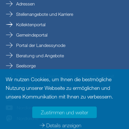
Adressen
Stellenangebote und Karriere
Kollektenportal
Gemeindeportal
Portal der Landessynode
Beratung und Angebote
Seelsorge
Prävention und Beratung bei sexualisierter Gewalt
Wir nutzen Cookies, um Ihnen die bestmögliche
Nordkirche
Nutzung unserer Webseite zu ermöglichen und
unsere Kommunikation mit Ihnen zu verbessern.
nordkirche
Nordkirche
Zustimmen und weiter
Nordkirche
Details anzeigen