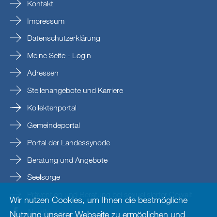
Kontakt
Impressum
Datenschutzerklärung
Meine Seite - Login
Adressen
Stellenangebote und Karriere
Kollektenportal
Gemeindeportal
Portal der Landessynode
Beratung und Angebote
Seelsorge
Prävention und Beratung bei sexualisierter Gewalt
Wir nutzen Cookies, um Ihnen die bestmögliche
Nordkirche
Nutzung unserer Webseite zu ermöglichen und