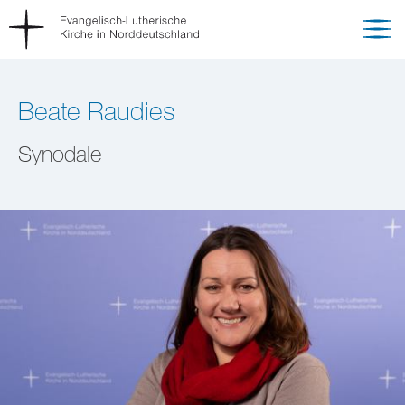
Beate Raudies
Synodale