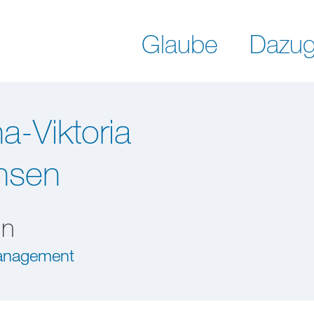
Glaube
Dazug
a-Viktoria
ansen
in
nagement