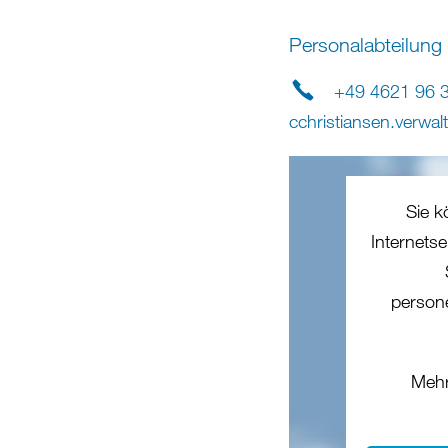
Personalabteilung
+49 4621 96 
cchristiansen.verwal
Sie k
Internets
person
Mehr