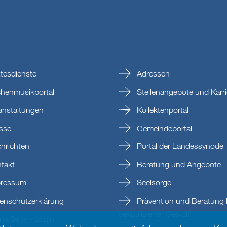
tesdienste
Adressen
chenmusikportal
Stellenangebote und Karri
anstaltungen
Kollektenportal
sse
Gemeindeportal
hrichten
Portal der Landessynode
takt
Beratung und Angebote
ressum
Seelsorge
enschutzerklärung
Prävention und Beratung 
sexualisierter Gewalt
e Seite - Login