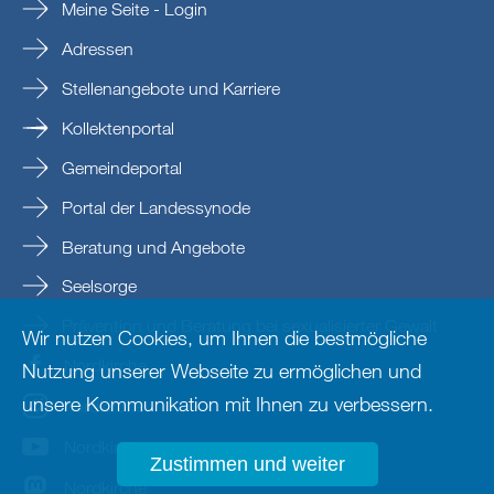
Meine Seite - Login
Adressen
Stellenangebote und Karriere
Kollektenportal
Gemeindeportal
Portal der Landessynode
Beratung und Angebote
Seelsorge
Prävention und Beratung bei sexualisierter Gewalt
Wir nutzen Cookies, um Ihnen die bestmögliche
Nordkirche
Nutzung unserer Webseite zu ermöglichen und
unsere Kommunikation mit Ihnen zu verbessern.
nordkirche
Nordkirche
Zustimmen und weiter
Nordkirche