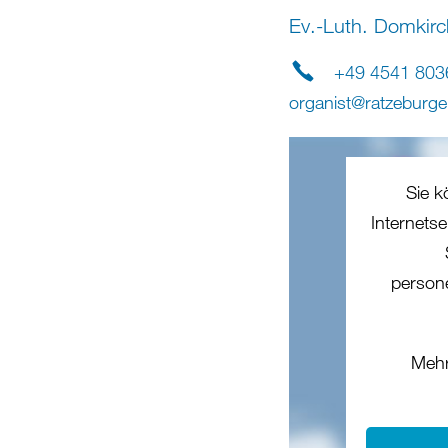
Ev.-Luth. Domkir
+49 4541 803
organist
@
ratzeburg
Sie k
Internets
person
Mehr