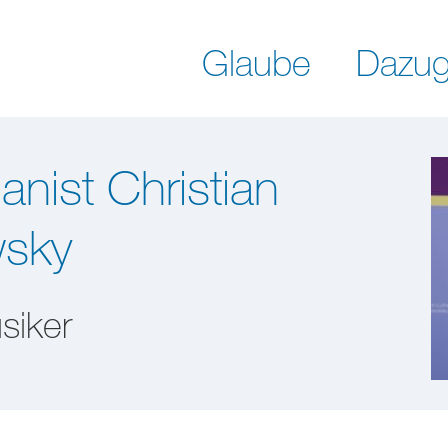
Glaube
Dazug
nist Christian
sky
siker