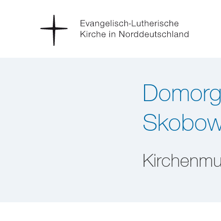
Domorga
Skobow
Kirchenmu