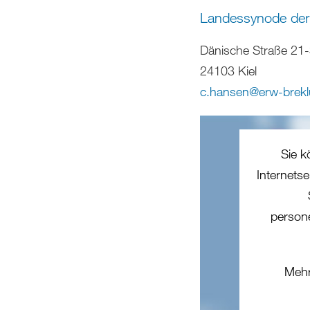
Landessynode der
Dänische Straße 21
24103 Kiel
c.hansen
@
erw-brek
Sie k
Internets
person
Mehr