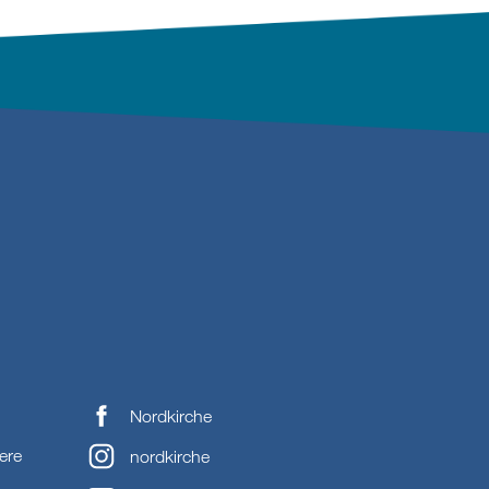
Nordkirche
ere
nordkirche