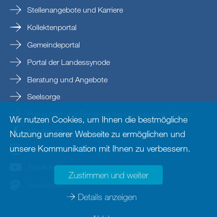
Stellenangebote und Karriere
Kollektenportal
Gemeindeportal
Portal der Landessynode
Beratung und Angebote
Seelsorge
Prävention und Beratung bei sexualisierter Gewalt
Wir nutzen Cookies, um Ihnen die bestmögliche
Nordkirche
Nutzung unserer Webseite zu ermöglichen und
unsere Kommunikation mit Ihnen zu verbessern.
nordkirche
Nordkirche
Zustimmen und weiter
Nordkirche
Details anzeigen