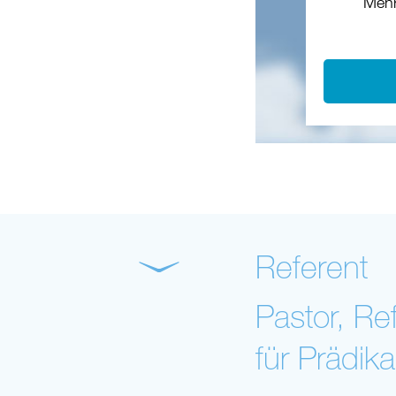
Mehr
Referent
Pastor, Re
für Prädik