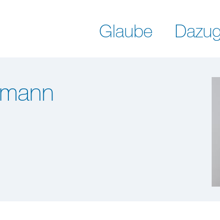
Glaube
Dazug
lmann