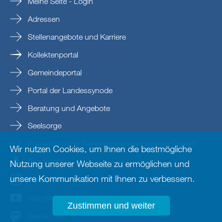
Meine Seite - Login
Adressen
Stellenangebote und Karriere
Kollektenportal
Gemeindeportal
Portal der Landessynode
Beratung und Angebote
Seelsorge
Prävention und Beratung bei sexualisierter Gewalt
Wir nutzen Cookies, um Ihnen die bestmögliche
Nordkirche
Nutzung unserer Webseite zu ermöglichen und
unsere Kommunikation mit Ihnen zu verbessern.
nordkirche
Nordkirche
Zustimmen und weiter
Nordkirche