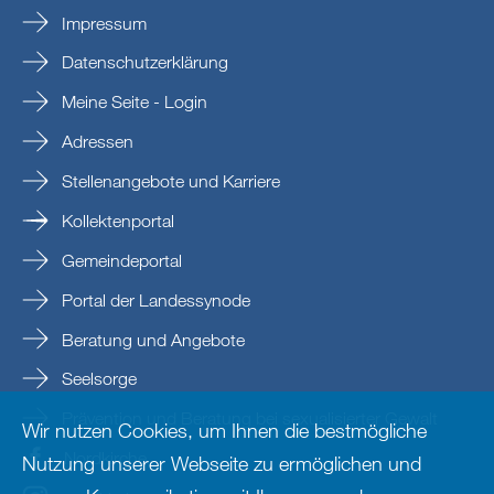
Impressum
Datenschutzerklärung
Meine Seite - Login
Adressen
Stellenangebote und Karriere
Kollektenportal
Gemeindeportal
Portal der Landessynode
Beratung und Angebote
Seelsorge
Prävention und Beratung bei sexualisierter Gewalt
Wir nutzen Cookies, um Ihnen die bestmögliche
Nordkirche
Nutzung unserer Webseite zu ermöglichen und