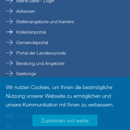
Meine Seite - Login
Adressen
Stellenangebote und Karriere
Kollektenportal
Gemeindeportal
Portal der Landessynode
Beratung und Angebote
Seelsorge
Prävention und Beratung bei sexualisierter Gewalt
Wir nutzen Cookies, um Ihnen die bestmögliche
Nordkirche
Nutzung unserer Webseite zu ermöglichen und
unsere Kommunikation mit Ihnen zu verbessern.
nordkirche
Nordkirche
Zustimmen und weiter
Nordkirche