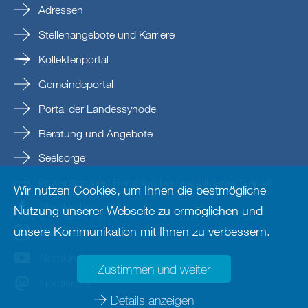
Adressen
Stellenangebote und Karriere
Kollektenportal
Gemeindeportal
Portal der Landessynode
Beratung und Angebote
Seelsorge
Prävention und Beratung bei sexualisierter Gewalt
Wir nutzen Cookies, um Ihnen die bestmögliche
Nordkirche
Nutzung unserer Webseite zu ermöglichen und
unsere Kommunikation mit Ihnen zu verbessern.
nordkirche
Nordkirche
Zustimmen und weiter
Nordkirche
Details anzeigen