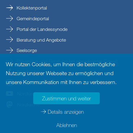
Kollektenportal
Gemeindeportal
Portal der Landessynode
Beratung und Angebote
Seelsorge
Prävention und Beratung bei sexualisierter Gewalt
Wir nutzen Cookies, um Ihnen die bestmögliche
Nordkirche
Nutzung unserer Webseite zu ermöglichen und
unsere Kommunikation mit Ihnen zu verbessern.
nordkirche
Nordkirche
Zustimmen und weiter
Nordkirche
Details anzeigen
Ablehnen