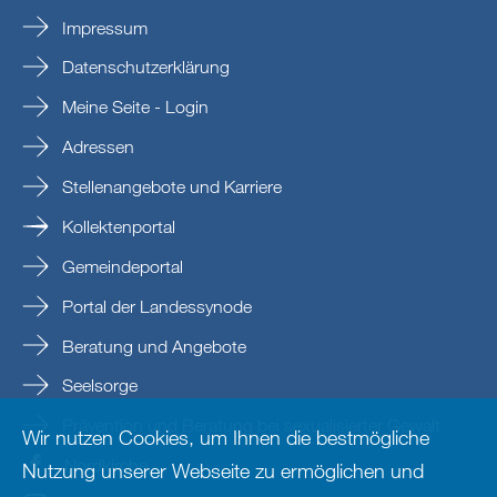
Impressum
Datenschutzerklärung
Meine Seite - Login
Adressen
Stellenangebote und Karriere
Kollektenportal
Gemeindeportal
Portal der Landessynode
Beratung und Angebote
Seelsorge
Prävention und Beratung bei sexualisierter Gewalt
Wir nutzen Cookies, um Ihnen die bestmögliche
Nordkirche
Nutzung unserer Webseite zu ermöglichen und