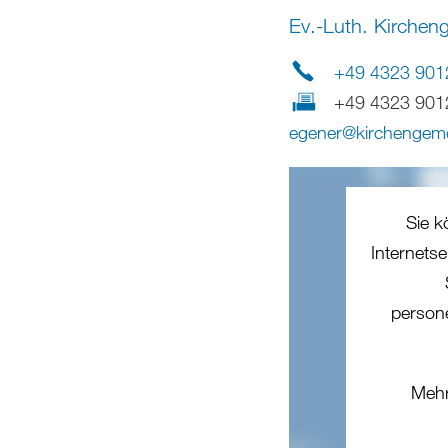
Ev.-Luth. Kirche
+49 4323 901
+49 4323 901
egener
@
kirchengem
Sie k
Internets
person
Mehr