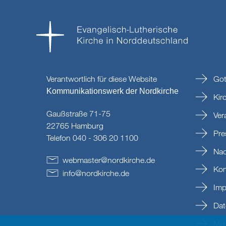
Verantwortlich für diese Website
Got
Kommunikationswerk der Nordkirche
Kir
Gaußstraße 71-75
Ver
22765 Hamburg
Pre
Telefon 040 - 306 20 1100
Nac
webmaster
@
nordkirche
.
de
Kon
info
@
nordkirche
.
de
Imp
Dat
Mein