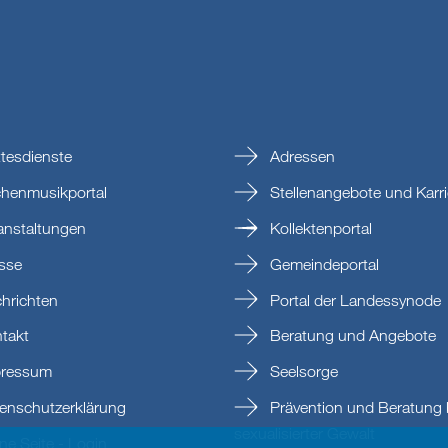
tesdienste
Adressen
chenmusikportal
Stellenangebote und Karri
anstaltungen
Kollektenportal
sse
Gemeindeportal
hrichten
Portal der Landessynode
takt
Beratung und Angebote
ressum
Seelsorge
enschutzerklärung
Prävention und Beratung 
sexualisierter Gewalt
e Seite - Login