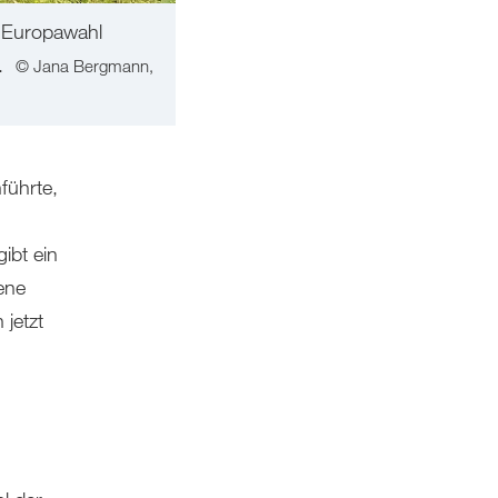
e Europawahl
n.
© Jana Bergmann,
führte,
ibt ein
ene
jetzt