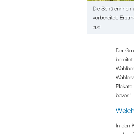
Die Schülerinnen 
vorbereitet: Erst
epd
Der Gru
bereite
Wahlbena
Wählerv
Plakate
bevor.“
Welch
In den K