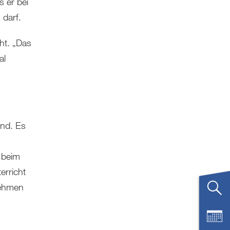
s er bei
darf.
cht. „Das
al
and. Es
 beim
erricht
nehmen