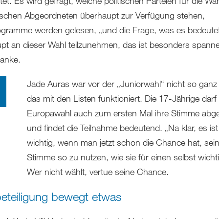
tet. Es wird gefragt, welche politischen Parteien für die Wa
schen Abgeordneten überhaupt zur Verfügung stehen,
gramme werden gelesen, „und die Frage, was es bedeutet
pt an dieser Wahl teilzunehmen, das ist besonders spann
Janke.
Jade Auras war vor der „Juniorwahl“ nicht so ganz k
das mit den Listen funktioniert. Die 17-Jährige darf 
Europawahl auch zum ersten Mal ihre Stimme abg
und findet die Teilnahme bedeutend. „Na klar, es ist 
wichtig, wenn man jetzt schon die Chance hat, sei
Stimme so zu nutzen, wie sie für einen selbst wichtig
Wer nicht wählt, vertue seine Chance.
eteiligung bewegt etwas