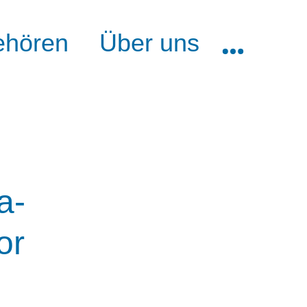
ehören
Über uns
a-
or