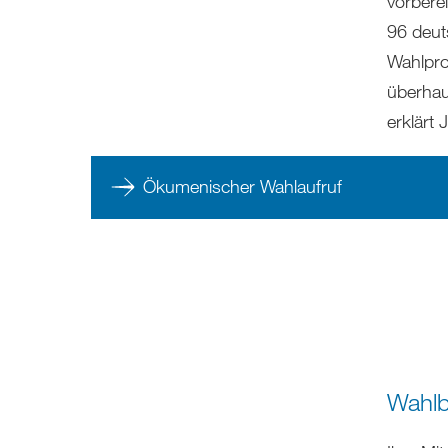
vorberei
96 deut
Wahlpro
überhau
erklärt 
Ökumenischer Wahlaufruf
Wahlb