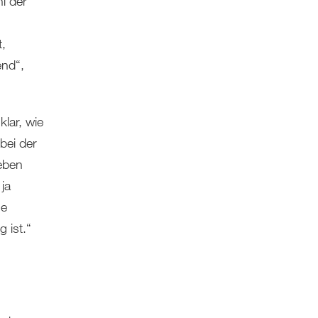
hl der
,
end“,
lar, wie
bei der
eben
ja
ne
 ist.“