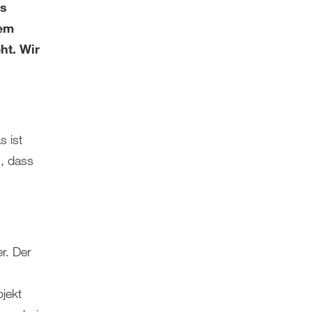
as
dem
ht. Wir
s ist
g, dass
er. Der
jekt