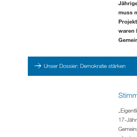
Jährig
muss m
Projekt
waren 
Gemein
Unser Dossier: Demokratie stärken
Stimm
„Eigentl
17-Jähr
Gemeins