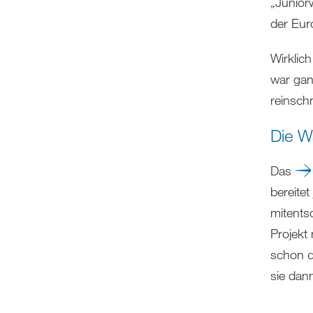
„Junior
der Eur
Wirklich
war ganz
reinsch
Die Wa
Das
bereitet
mitents
Projekt
schon d
sie dann