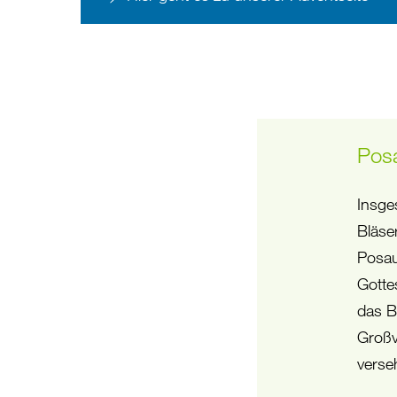
Pos
Insge
Bläse
Posau
Gotte
das B
Großv
verse