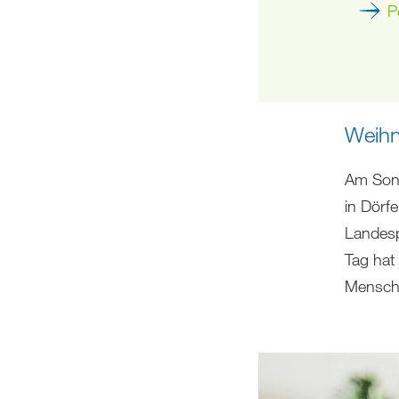
P
Weihn
Am Sonn
in Dörf
Landesp
Tag hat
Mensch