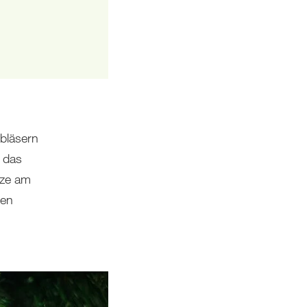
bläsern
 das
tze am
den