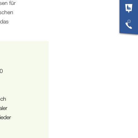
sen für
ischen
 das
00
uch
aler
ieder