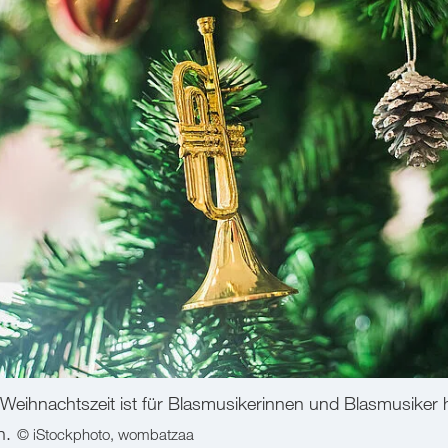
Weihnachtszeit ist für Blasmusikerinnen und Blasmusiker h
n.
© iStockphoto, wombatzaa