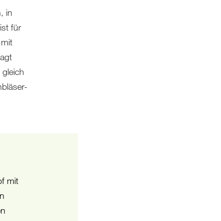
, in
st für
 mit
sagt
gleich
hbläser-
f mit
en
en