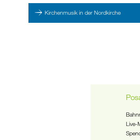
Kirchenmusik in der Nordkirche
Pos
Bahnr
Live-
Spend