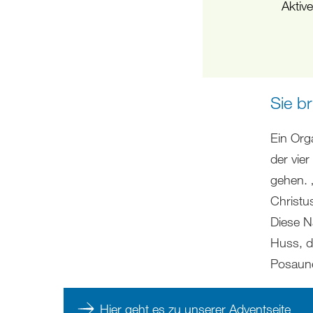
Aktiv
Sie br
Ein Org
der vie
gehen. „
Christus
Diese Na
Huss, d
Posaune
Hier geht es zu unserer Adventseite