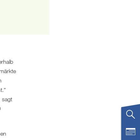
erhalb
smärkte
n
t.“
, sagt
0
nen