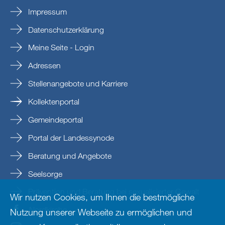
Impressum
Datenschutzerklärung
Meine Seite - Login
Adressen
Stellenangebote und Karriere
Kollektenportal
Gemeindeportal
Portal der Landessynode
Beratung und Angebote
Seelsorge
Prävention und Beratung bei sexualisierter Gewalt
Wir nutzen Cookies, um Ihnen die bestmögliche
Nordkirche
Nutzung unserer Webseite zu ermöglichen und