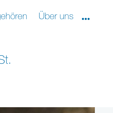
ehören
Über uns
St.