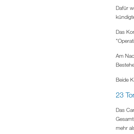
Dafür w
kündigt
Das Kon
"Operat
Am Nach
Bestehe
Beide K
23 To
Das Car
Gesamtg
mehr al