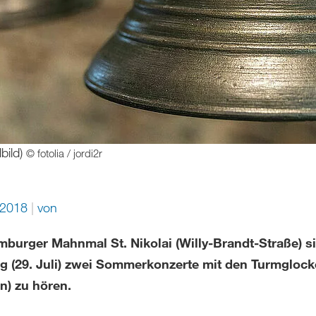
bild)
© fotolia / jordi2r
i 2018
von
burger Mahnmal St. Nikolai (Willy-Brandt-Straße) s
g (29. Juli) zwei Sommerkonzerte mit den Turmgloc
on) zu hören.