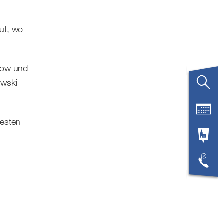
ut, wo
unow und
owski
besten