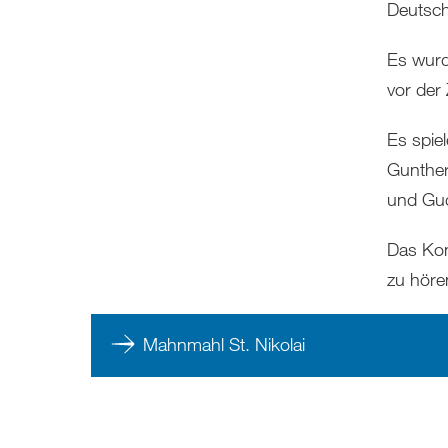
Deutsch
Es wurd
vor der 
Es spie
Gunther
und Gu
Das Kon
zu höre
Mahnmahl St. Nikolai