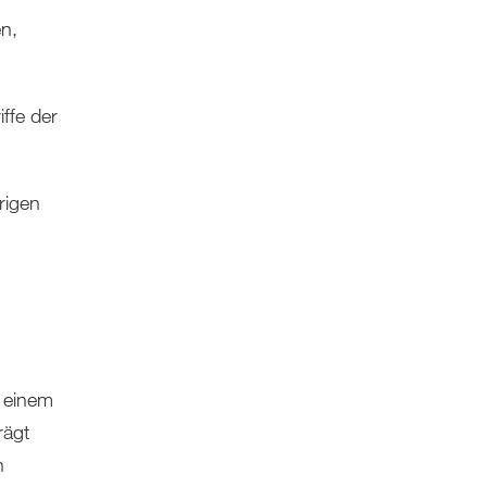
n,
ffe der
rigen
t einem
rägt
n