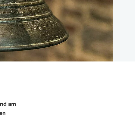
ind am
ken