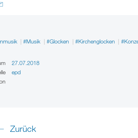
enmusik
#Musik
#Glocken
#Kirchenglocken
#Konze
um
27.07.2018
lle
epd
on
Zurück