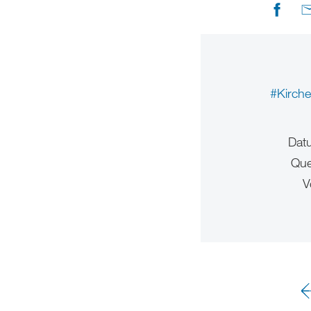
#Kirch
Dat
Que
V