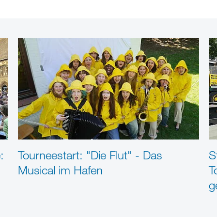
:
Tourneestart: "Die Flut" - Das
S
Musical im Hafen
T
g