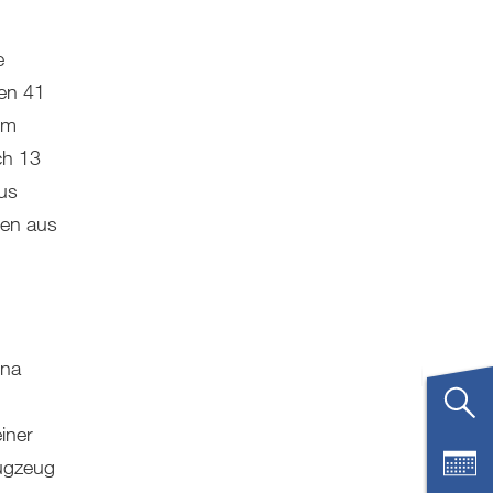
e
en 41
im
ch 13
us
en aus
ina
iner
ugzeug