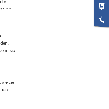
rden
ass die
r
a-
den.
denn sie
wie die
auer.