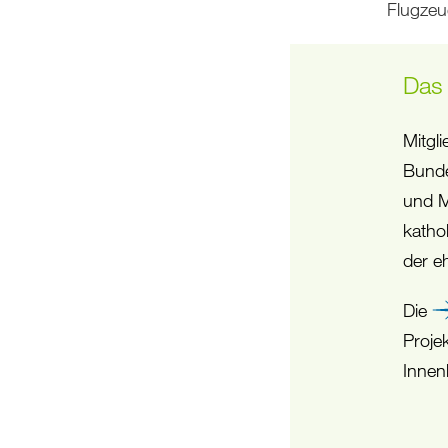
Flugzeu
Das
Mitgl
Bunde
und M
katho
der e
Die
Proje
Innen