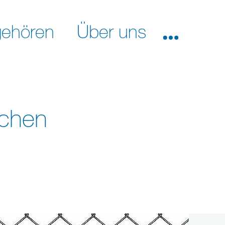
ehören
Über uns
schen