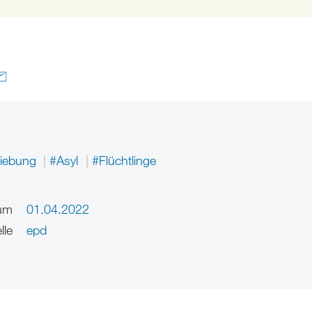
iebung
#Asyl
#Flüchtlinge
um
01.04.2022
lle
epd