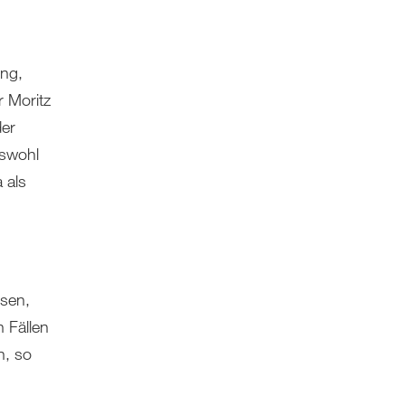
ung,
 Moritz
er
dswohl
 als
esen,
 Fällen
n, so