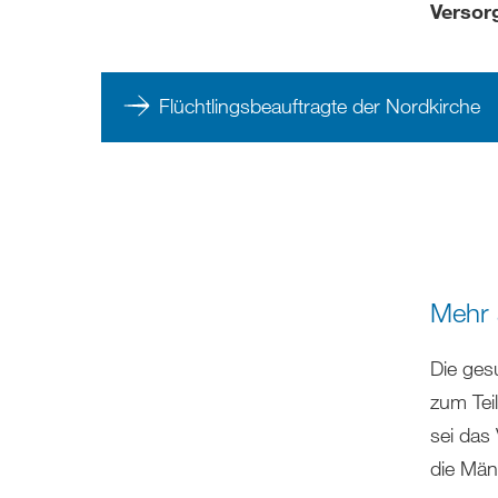
Versor
Flüchtlingsbeauftragte der Nordkirche
Mehr 
Die ges
zum Tei
sei das
die Män