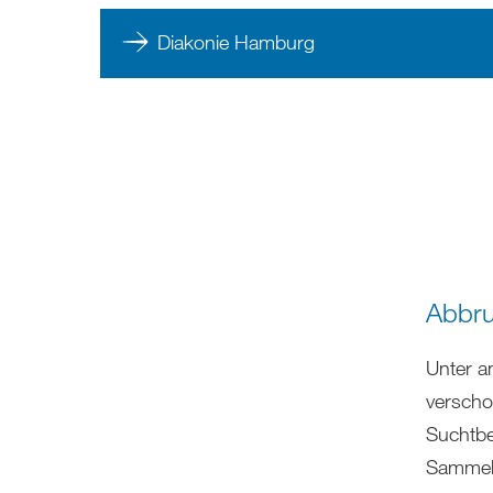
Diakonie Hamburg
Abbru
Unter a
verscho
Suchtbe
Sammela