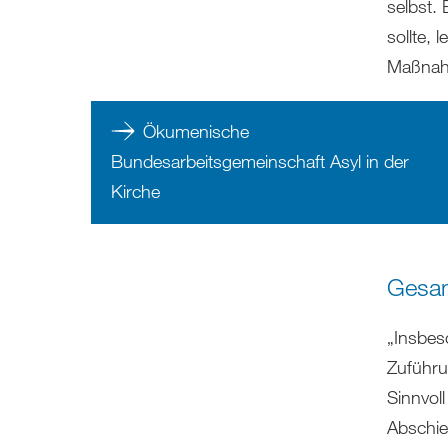
selbst.
sollte, 
Maßnah
Ökumenische
Bundesarbeitsgemeinschaft Asyl in der
Kirche
Gesam
„Insbes
Zuführu
Sinnvol
Abschie