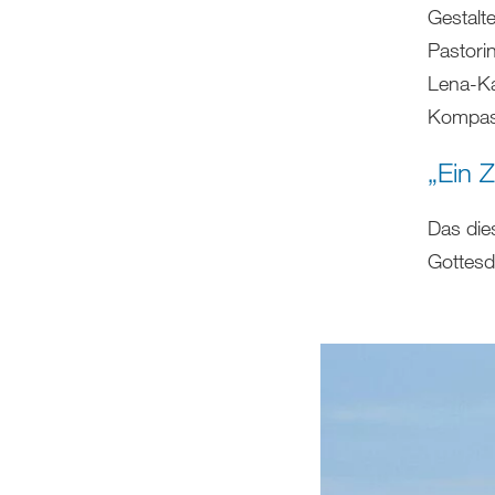
Gestalt
Pastori
Lena-Ka
Kompas
„Ein Z
Das dies
Gottesd