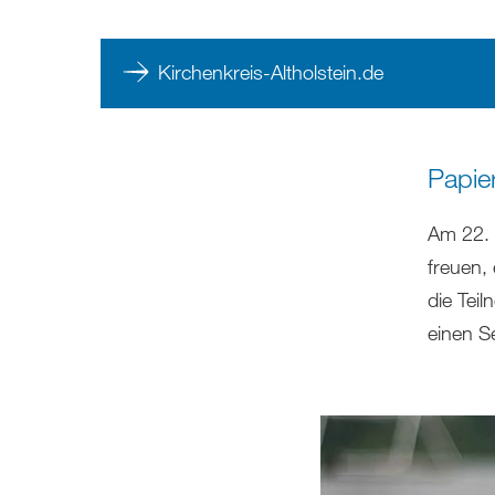
Kirchenkreis-Altholstein.de
Papie
Am 22. 
freuen,
die Tei
einen S