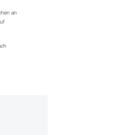
chen an
auf
ach