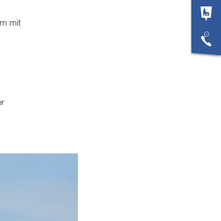
am mit
er