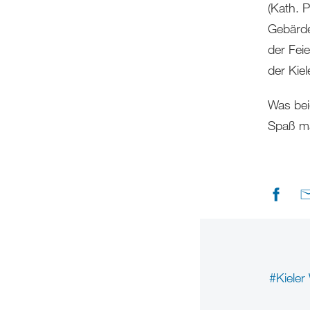
(Kath. P
Gebärde
der Feie
der Ki
Was bei
Spaß m
#Kiele