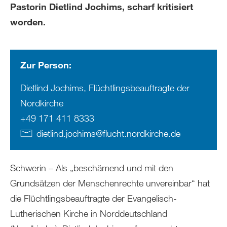
Pastorin Dietlind Jochims, scharf kritisiert
worden.
Zur Person:
Dietlind Jochims, Flüchtlingsbeauftragte der
Nordkirche
+49 171 411 8333
dietlind.jochims
@
flucht.nordkirche
.
de
Schwerin – Als „beschämend und mit den
Grundsätzen der Menschenrechte unvereinbar“ hat
die Flüchtlingsbeauftragte der Evangelisch-
Lutherischen Kirche in Norddeutschland