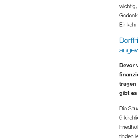
wichtig,
Gedenko
Einkehr
Dorffr
ange
Bevor 
finanzi
tragen
gibt e
Die Sit
6 kirch
Friedhö
finden 