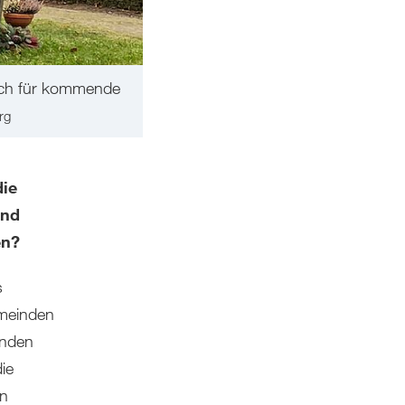
 auch für kommende
rg
die
und
en?
s
emeinden
inden
ie
an