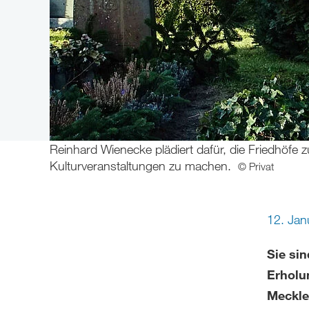
Reinhard Wienecke plädiert dafür, die Friedhöfe 
Kulturveranstaltungen zu machen.
© Privat
12. Ja
Sie si
Erholun
Meckle