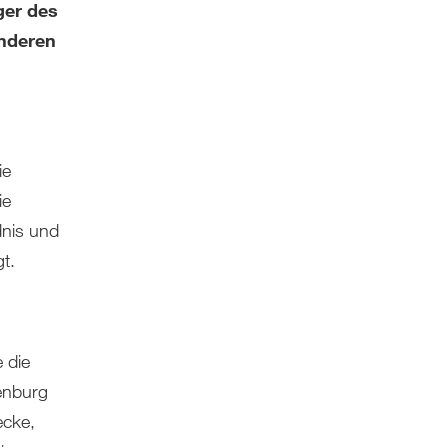
ger des
onderen
ie
ie
dnis und
t.
 die
lenburg
ecke,