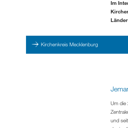
Im Int
Kirche
Länder
Kirchenkreis Mecklenburg
Jeman
Um die 
Zentral
und sei