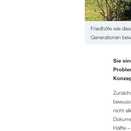
Friedhöfe wie die
Generationen bew
Sie si
Proble
Konzep
Zunächs
bewusst
nicht a
Dokumen
Hälfte 