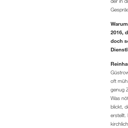
der in 
Gespräc
Warum 
2016, d
doch s
Dienst
Reinha
Güstrow
oft müh
genug Z
Was nöt
blickt,
erstellt
kirchli