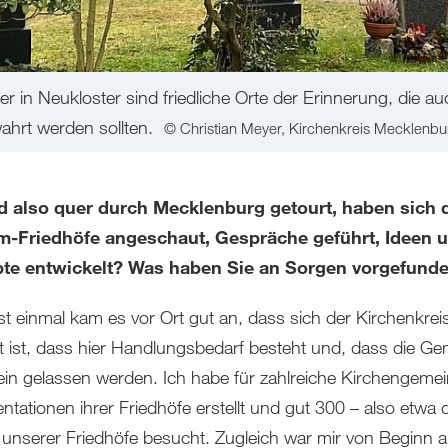
ser in Neukloster sind friedliche Orte der Erinnerung, die
ahrt werden sollten.
© Christian Meyer, Kirchenkreis Mecklenbu
nd also quer durch Mecklenburg getourt, haben sich 
m-Friedhöfe angeschaut, Gespräche geführt, Ideen 
te entwickelt? Was haben Sie an Sorgen vorgefund
t einmal kam es vor Ort gut an, dass sich der Kirchenkrei
 ist, dass hier Handlungsbedarf besteht und, dass die G
llein gelassen werden. Ich habe für zahlreiche Kirchengeme
tationen ihrer Friedhöfe erstellt und gut 300 – also etwa d
– unserer Friedhöfe besucht. Zugleich war mir von Beginn 