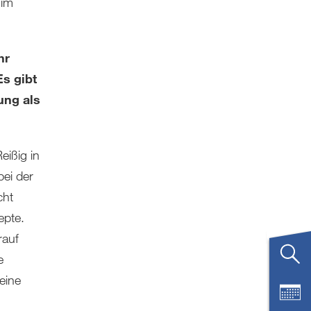
 im
hr
Es gibt
ung als
eißig in
bei der
cht
epte.
rauf
e
meine