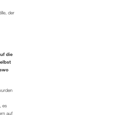
lle, der
uf die
elbst
rswo
 wurden
, es
ern auf