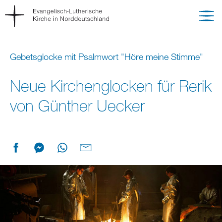
Gebetsglocke mit Psalmwort "Höre meine Stimme"
Neue Kirchenglocken für Rerik
von Günther Uecker