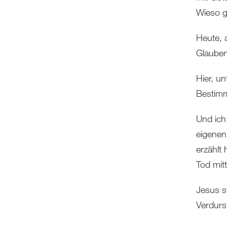
Wieso g
Heute, 
Glauben
Hier, u
Bestimm
Und ich
eigenen
erzähl
Tod mit
Jesus s
Verdurst