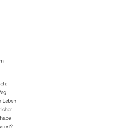
em
och:
Weg
em Leben
licher
 habe
siert?