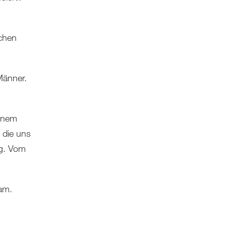
ichen
Männer.
einem
 die uns
g. Vom
sam.