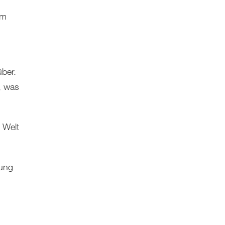
em
über.
, was
 Welt
nung