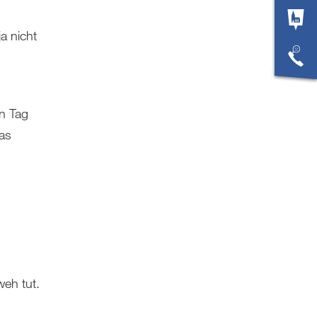
a nicht
en Tag
as
weh tut.