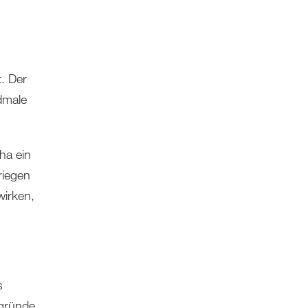
. Der
dmale
ha ein
riegen
wirken,
s
bgründe