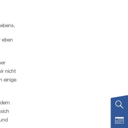
Lebens.
r eben
ser
r nicht
n einige
n dem
 sich
 und