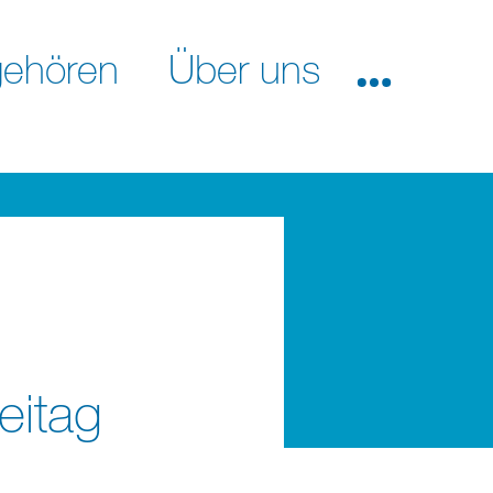
ehören
Über uns
eitag