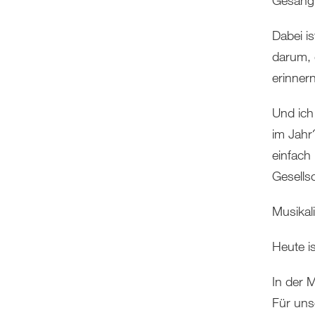
Gesang
Dabei i
darum, 
erinner
Und ich
im Jahr
einfach 
Gesells
Musikal
Heute is
In der M
Für uns