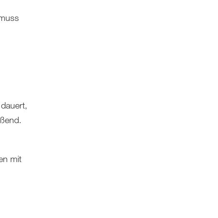
, muss
 dauert,
ißend.
en mit