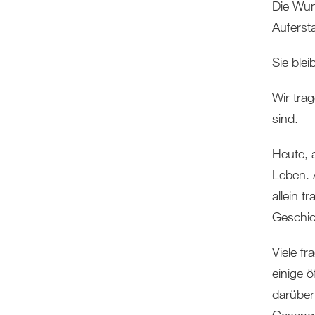
Die Wun
Auferst
Sie ble
Wir tra
sind.
Heute, a
Leben. 
allein 
Geschic
Viele f
einige ö
darüber