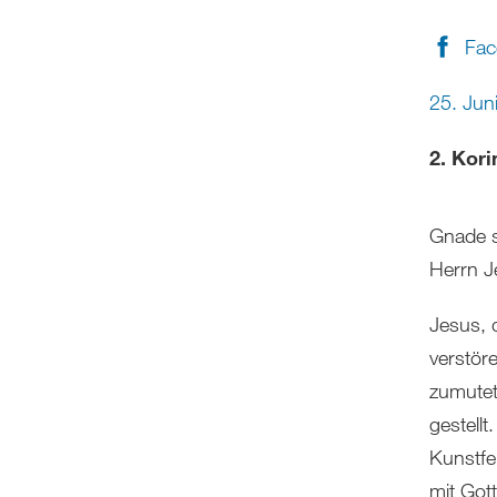
Fac
25. Jun
2. Kori
Gnade s
Herrn J
Jesus, 
verstör
zumutet
gestellt
Kunstfe
mit Got