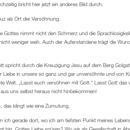
chzeitig bricht hier jetzt ein anderes Bild durch.
uz als Ort der Versöhnung.
be Gottes nimmt nicht den Schmerz und die Sprachlosigkeit
 nicht weniger weh. Auch der Auferstandene trägt die Wun
tt spricht durch die Kreuzigung Jesu auf dem Berg Golgat
r Liebe in unsere so ganz und gar unversöhnte und von K
hte Welt. „Lasst euch versöhnen mit Gott.“ Lasst Gott das 
 aus uns selbst heraus nicht hinbekommen!
ß, das klingt wie eine Zumutung.
n ich gerade dort, wo ich am tiefsten Punkt meines Leben
gt bin, Gottes Liebe spüren? Wo wir als Gesellschaft in A