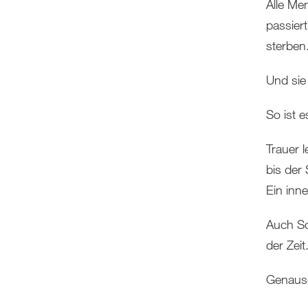
Alle Me
passiert
sterbe
Und sie 
So ist e
Trauer l
bis der
Ein inne
Auch Sc
der Zeit.
Genauso