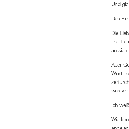
Und glei
Das Kre
Die Lie
Tod tut
an sich.
Aber Go
Wort de
zerfurc
was wir
Ich wei
Wie kan
angelan