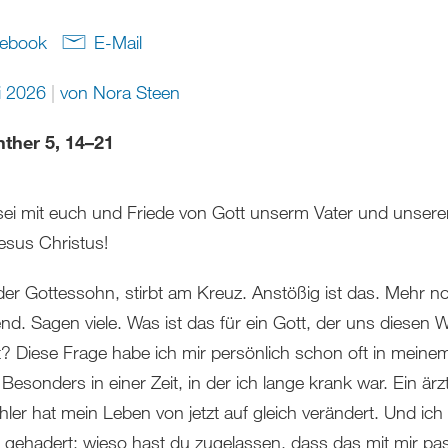
ebook
E-Mail
i 2026
von
Nora Steen
nther 5, 14–21
ei mit euch und Friede von Gott unserm Vater und unser
esus Christus!
der Gottessohn, stirbt am Kreuz. Anstößig ist das. Mehr n
end. Sagen viele. Was ist das für ein Gott, der uns diesen 
? Diese Frage habe ich mir persönlich schon oft in mein
. Besonders in einer Zeit, in der ich lange krank war. Ein ärzt
hler hat mein Leben von jetzt auf gleich verändert. Und ich
t gehadert: wieso hast du zugelassen, dass das mit mir pas