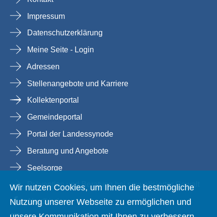
Impressum
Datenschutzerklärung
Meine Seite - Login
Adressen
Stellenangebote und Karriere
Kollektenportal
Gemeindeportal
Portal der Landessynode
Beratung und Angebote
Seelsorge
Prävention und Beratung bei sexualisierter Gewalt
Wir nutzen Cookies, um Ihnen die bestmögliche
Nutzung unserer Webseite zu ermöglichen und
Nordkirche
unsere Kommunikation mit Ihnen zu verbessern.