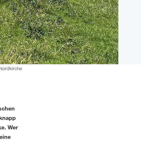
Nordkirche
rschen
 knapp
ke. Wer
eine