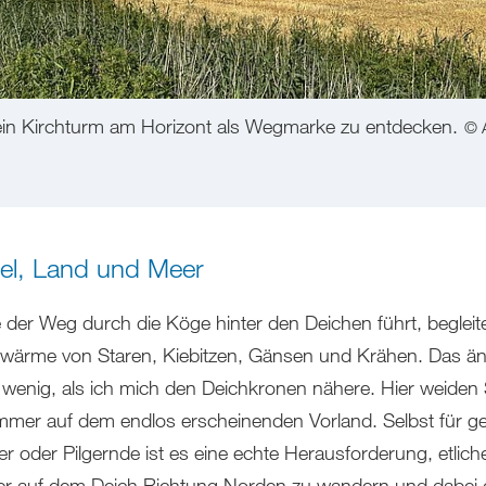
 ein Kirchturm am Horizont als Wegmarke zu entdecken.
© 
l, Land und Meer
 der Weg durch die Köge hinter den Deichen führt, beglei
wärme von Staren, Kiebitzen, Gänsen und Krähen. Das än
n wenig, als ich mich den Deichkronen nähere. Hier weiden
mer auf dem endlos erscheinenden Vorland. Selbst für g
r oder Pilgernde ist es eine echte Herausforderung, etlich
er auf dem Deich Richtung Norden zu wandern und dabei