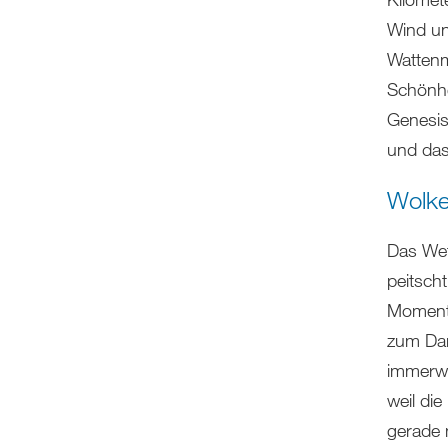
Wind un
Wattenm
Schönhe
Genesis
und das
Wolke
Das Wet
peitsch
Moment 
zum Dam
immerwä
weil die
gerade 