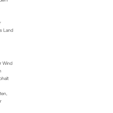
s
r
as Land
er Wind
n
phalt
ten,
r