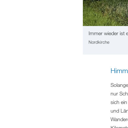
Immer wieder ist
Nordkirche
Himme
Solange
nur Sch
sich ei
und Läm
Wandere
Kilomet