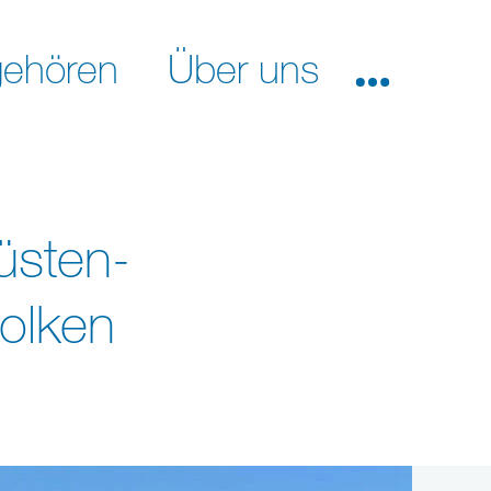
ehören
Über uns
üsten-
olken