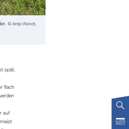
er.
© Antje Wendt,
t spät,
r flach
werden
r auf
umeist