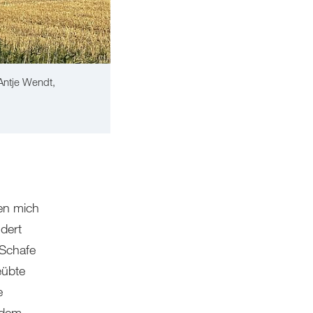
Antje Wendt,
ten mich
dert
 Schafe
eübte
e
 dem