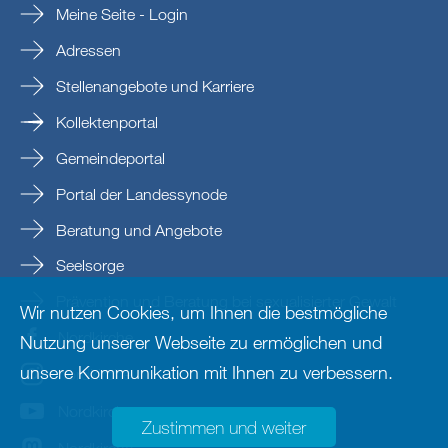
Meine Seite - Login
Adressen
Stellenangebote und Karriere
Kollektenportal
Gemeindeportal
Portal der Landessynode
Beratung und Angebote
Seelsorge
Prävention und Beratung bei sexualisierter Gewalt
Wir nutzen Cookies, um Ihnen die bestmögliche
Nordkirche
Nutzung unserer Webseite zu ermöglichen und
unsere Kommunikation mit Ihnen zu verbessern.
nordkirche
Nordkirche
Zustimmen und weiter
Nordkirche