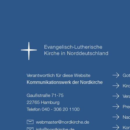
Verantwortlich für diese Website
Got
Kommunikationswerk der Nordkirche
Kir
Gaußstraße 71-75
Ver
22765 Hamburg
Pre
Telefon 040 - 306 20 1100
Nac
webmaster
@
nordkirche
.
de
Kon
info
@
nordkirche
.
de