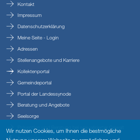
Kontakt
Impressum
Datenschutzerklärung
Meine Seite - Login
Adressen
Stellenangebote und Karriere
Kollektenportal
Gemeindeportal
Portal der Landessynode
Beratung und Angebote
Seelsorge
Prävention und Beratung bei sexualisierter Gewalt
Wir nutzen Cookies, um Ihnen die bestmögliche
Nordkirche