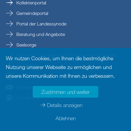
Kollektenportal
Gemeindeportal
Portal der Landessynode
Beratung und Angebote
Seelsorge
Prävention und Beratung bei sexualisierter Gewalt
Wir nutzen Cookies, um Ihnen die bestmögliche
Nordkirche
Nutzung unserer Webseite zu ermöglichen und
unsere Kommunikation mit Ihnen zu verbessern.
nordkirche
Nordkirche
Zustimmen und weiter
Nordkirche
Details anzeigen
Ablehnen