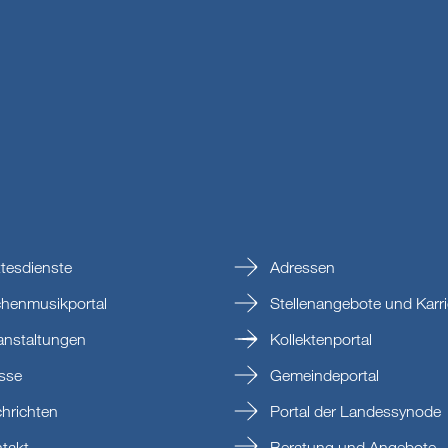
tesdienste
Adressen
chenmusikportal
Stellenangebote und Karri
anstaltungen
Kollektenportal
sse
Gemeindeportal
hrichten
Portal der Landessynode
takt
Beratung und Angebote