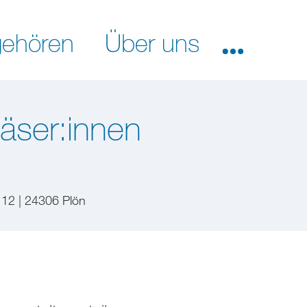
ehören
Über uns
läser:innen
 12 | 24306 Plön