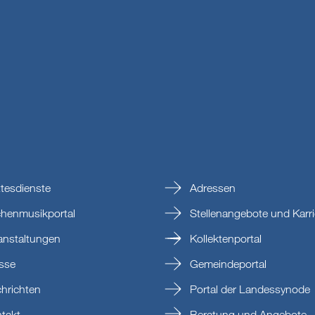
tesdienste
Adressen
chenmusikportal
Stellenangebote und Karri
anstaltungen
Kollektenportal
sse
Gemeindeportal
hrichten
Portal der Landessynode
takt
Beratung und Angebote