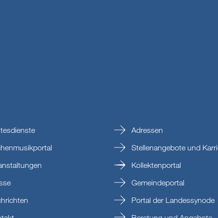
tesdienste
Adressen
chenmusikportal
Stellenangebote und Karri
anstaltungen
Kollektenportal
sse
Gemeindeportal
hrichten
Portal der Landessynode
takt
Beratung und Angebote