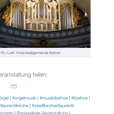
 Ev.-Luth. Innenstadtgemeinde Itzehoe
eranstaltung teilen:
rgel
|
#orgelmusik
|
#musikitzehoe
|
#itzehoe
|
tlaurentiikirche
|
#stadtkirchestlaurentii
nzerte
|
Barrierefreie Veranstaltung
|