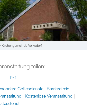
 Kirchengemeinde Volksdorf
eranstaltung teilen:
sondere Gottesdienste
|
Barrierefreie
ranstaltung
|
Kostenlose Veranstaltung
|
ttesdienst