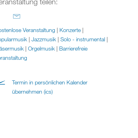
eranstaltung teilen:
stenlose Veranstaltung
|
Konzerte
|
opularmusik
|
Jazzmusik
|
Solo - instrumental
|
äsermusik
|
Orgelmusik
|
Barrierefreie
ranstaltung
Termin in persönlichen Kalender
übernehmen (ics)