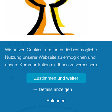
Abendmahlsgottesdienst
Wir nutzen Cookies, um Ihnen die bestmögliche
So 01.11.2026 | 10:00 Uhr
Nutzung unserer Webseite zu ermöglichen und
St. Markus
unsere Kommunikation mit Ihnen zu verbessern.
Heider Straße 1 | 20251 Hamburg-Hoheluft
Zustimmen und weiter
Details anzeigen
Ablehnen