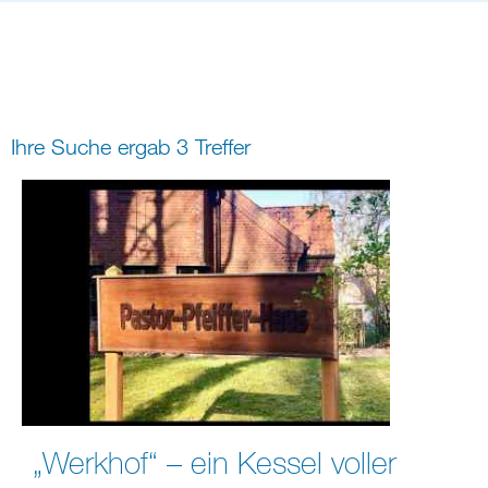
Bildung
Gremien
Freizeit
Gemeindeleben
Spiritualität
Ihre Suche ergab 3 Treffer
digital und in Präsenz
rein digital
„Werkhof“ – ein Kessel voller