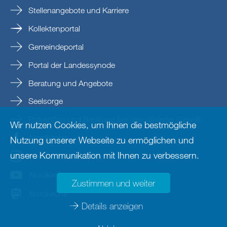
Stellenangebote und Karriere
Kollektenportal
Gemeindeportal
Portal der Landessynode
Beratung und Angebote
Seelsorge
Prävention und Beratung bei sexualisierter Gewalt
Wir nutzen Cookies, um Ihnen die bestmögliche
Nordkirche
Nutzung unserer Webseite zu ermöglichen und
unsere Kommunikation mit Ihnen zu verbessern.
nordkirche
Nordkirche
Zustimmen und weiter
Nordkirche
Details anzeigen