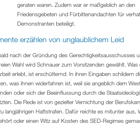
geraten waren. Zudem war er maßgeblich an den
Friedensgebeten und Fürbittenandachten für verhaf
Demonstranten beteiligt.
ente erzählen von unglaublichem Leid
ald nach der Gründung des Gerechtigkeitsausschusses u
freien Wahl wird Schnauer zum Vorsitzenden gewählt. Was 
rbeit erlebt, ist erschütternd: In ihren Eingaben schildern d
n, was ihnen widerfahren ist, weil sie angeblich dem Wes
nden oder sich der Beeinflussung durch die Staatsideolog
zten. Die Rede ist von gezielter Vernichtung der Berufskar
zu langjährigen Haftstrafen. Dafür reichte es mitunter aus,
ehört oder einen Witz auf Kosten des SED-Regimes gema