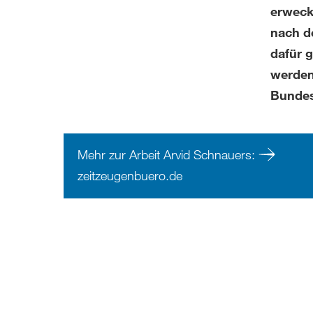
erweck
nach d
dafür g
werden.
Bundes
Mehr zur Arbeit Arvid Schnauers:
zeitzeugenbuero.de