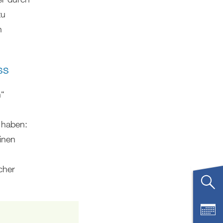
zu
h
ss
n“
 haben:
inen
cher