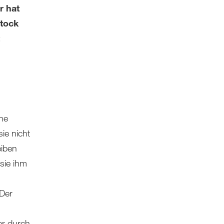
r hat
tock
ine
ie nicht
eiben
sie ihm
 Der
er durch