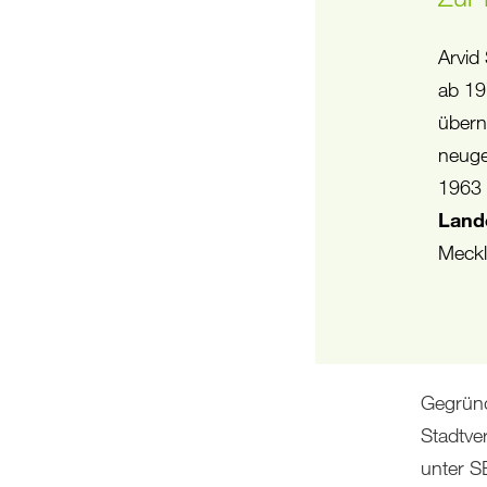
is der Stadt Rostock
Arvid
n 2009, 2011 und 2019)
ab 19
. Im Frühjahr 2022
überni
nde
von
neuge
en. Eine ofizielle Feier
1963 
Land
Meckl
Gegründ
Stadtve
unter S