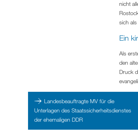
nicht a
Rostock
sich al
Ein ki
Als ers
den alt
Druck de
evangel
Landesbeauftragte MV für die
Unterlagen des Staatssicherheitsdienstes
der ehemaligen DDR