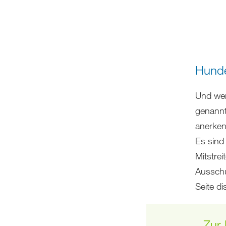
Hunde
Und wer
genannt
anerken
Es sind
Mitstre
Ausschu
Seite di
Zur