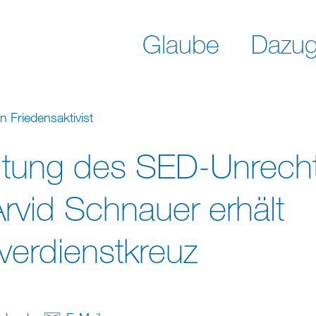
Glaube
Dazug
n Friedensaktivist
itung des SED-Unrecht
Arvid Schnauer erhält
erdienstkreuz