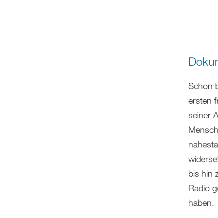
Dokum
Schon b
ersten 
seiner A
Mensche
nahesta
widerset
bis hin 
Radio g
haben.