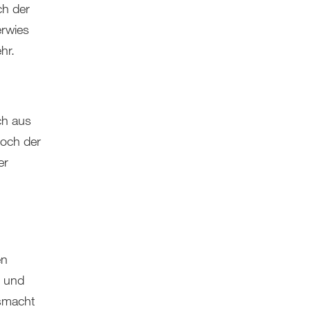
ch der
erwies
hr.
ch aus
Doch der
er
en
t und
tsmacht