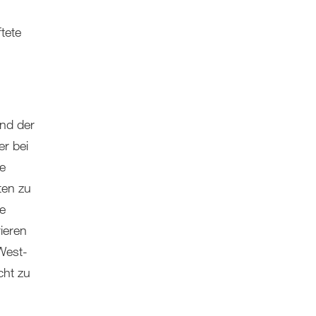
tete
nd der
er bei
ie
ten zu
ie
rieren
 West-
cht zu