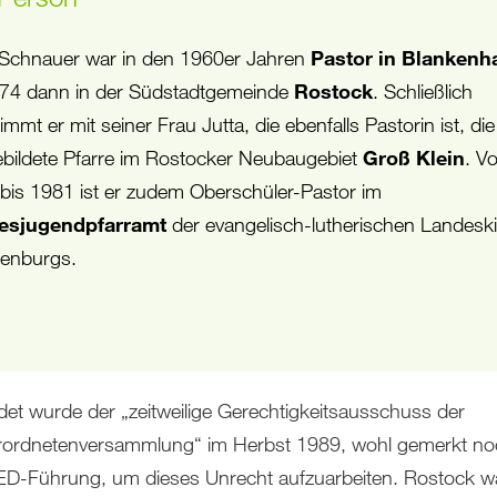
 Schnauer war in den 1960er Jahren
Pastor in Blankenh
74 dann in der Südstadtgemeinde
Rostock
. Schließlich
mmt er mit seiner Frau Jutta, die ebenfalls Pastorin ist, die
bildete Pfarre im Rostocker Neubaugebiet
Groß Klein
. V
bis 1981 ist er zudem Oberschüler-Pastor im
esjugendpfarramt
der evangelisch-lutherischen Landesk
enburgs.
et wurde der „zeitweilige Gerechtigkeitsausschuss der
rordnetenversammlung“ im Herbst 1989, wohl gemerkt n
ED-Führung, um dieses Unrecht aufzuarbeiten. Rostock w