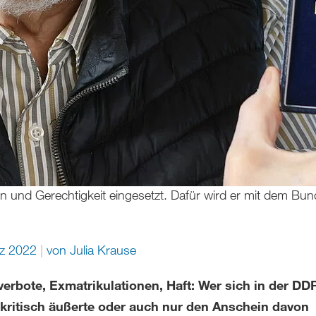
den und Gerechtigkeit eingesetzt. Dafür wird er mit dem B
rz 2022
von
Julia Krause
erbote, Exmatrikulationen, Haft: Wer sich in der DD
kritisch äußerte oder auch nur den Anschein davon