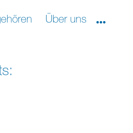
ehören
Über uns
s: