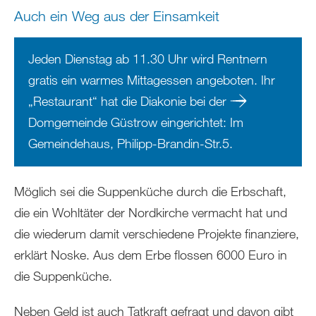
Auch ein Weg aus der Einsamkeit
Jeden Dienstag ab 11.30 Uhr wird Rentnern
gratis ein warmes Mittagessen angeboten. Ihr
„Restaurant“ hat die Diakonie bei der
Domgemeinde Güstrow
eingerichtet: Im
Gemeindehaus, Philipp-Brandin-Str.5.
Möglich sei die Suppenküche durch die Erbschaft,
die ein Wohltäter der Nordkirche vermacht hat und
die wiederum damit verschiedene Projekte finanziere,
erklärt Noske. Aus dem Erbe flossen 6000 Euro in
die Suppenküche.
Neben Geld ist auch Tatkraft gefragt und davon gibt