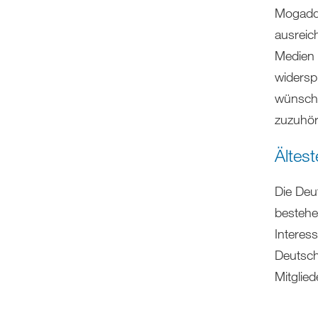
Mogadde
ausreic
Medien 
widersp
wünsche
zuzuhör
Ältes
Die Deu
bestehe
Interes
Deutsch
Mitglied