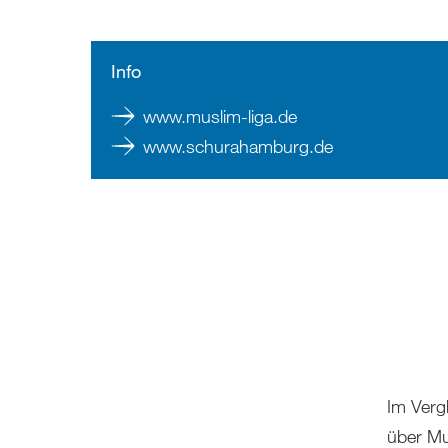
Info
www.muslim-liga.de
www.schurahamburg.de
Im Verg
über Mu