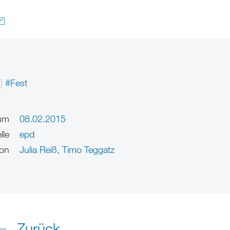
#Fest
um
08.02.2015
lle
epd
on
Julia Reiß
,
Timo Teggatz
Zurück