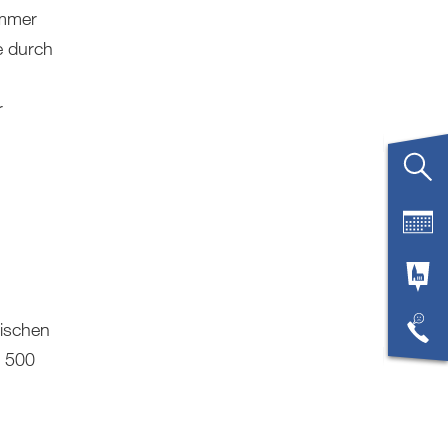
immer
e durch
r
mischen
t 500