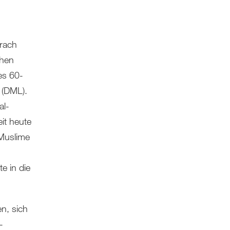
n
rach
chen
es 60-
 (DML).
al-
it heute
 Muslime
e in die
n, sich
-