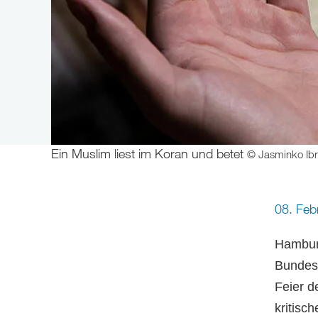
Ein Muslim liest im Koran und betet
© Jasminko Ibra
08. Fe
Hamburg
Bundesr
Feier d
kritisc