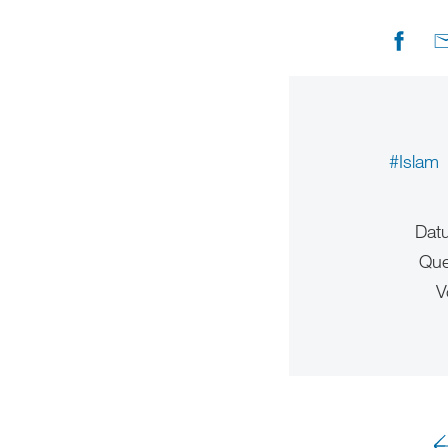
#Islam
Dat
Que
V