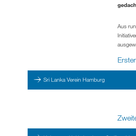
gedach
Aus run
Initiat
ausgewä
Erste
Sri Lanka Verein Hamburg
Zweite