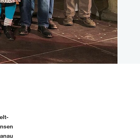
lt-
ensen
Hanau