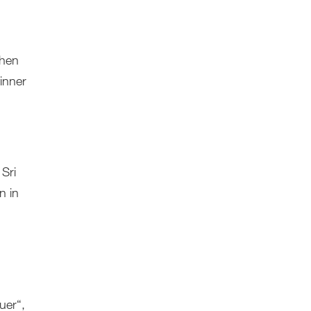
chen
inner
Sri
n in
uer“,