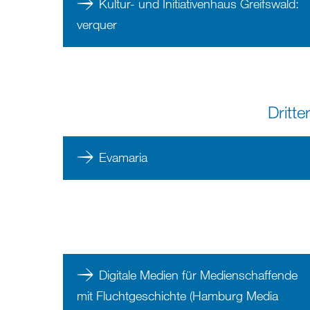
Kultur- und Initiativenhaus Greifswald:
verquer
Dritte
Evamaria
Digitale Medien für Medienschaffende
mit Fluchtgeschichte (Hamburg Media