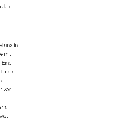
orden
.“
i uns in
e mit
e Eine
nd mehr
e
r vor
ern.
walt