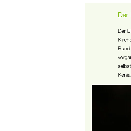
Der 
Der E
Kirch
Rund 
verga
selbst
Kenia