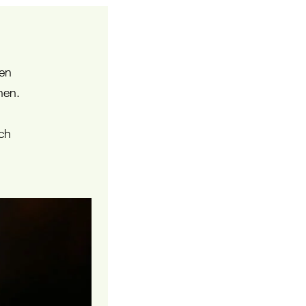
hen
hen.
ich