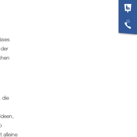
räses
 der
chen
 die
 Ideen,
o
 alleine