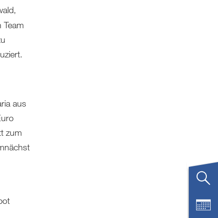
wald,
n Team
zu
ziert.
ria aus
Euro
tt zum
emnächst
bot