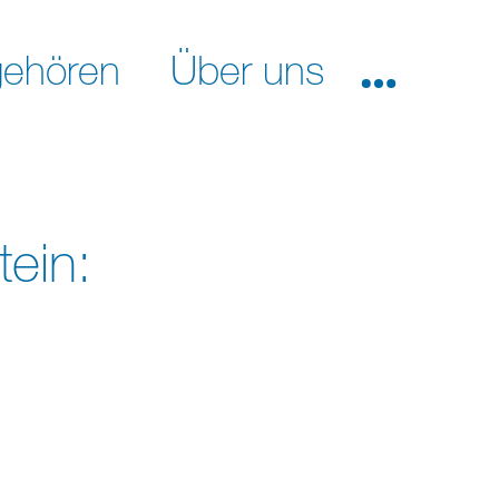
ehören
Über uns
ein: