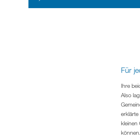
Für j
Ihre be
Also la
Gemeind
erklärte
kleinen
können. 