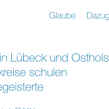
Glaube
Dazug
n Lübeck und Ostholst
kreise schulen
geisterte