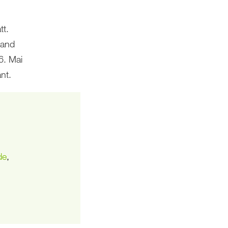
tt.
rand
6. Mai
ant.
de
,