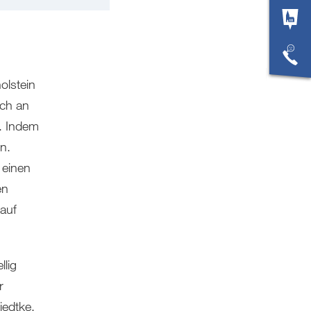
olstein
ich an
n. Indem
n.
 einen
en
auf
llig
r
iedtke.