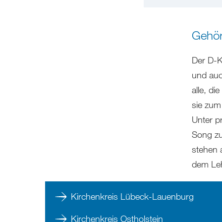
Gehör
Der D-K
und auc
alle, d
sie zum
Unter p
Song zu
stehen 
dem Leh
Kirchenkreis Lübeck-Lauenburg
Kirchenkreis Ostholstein