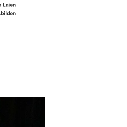
e Laien
sbilden