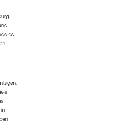
burg.
und
inde es
den
entagen.
ele
as
 in
nden