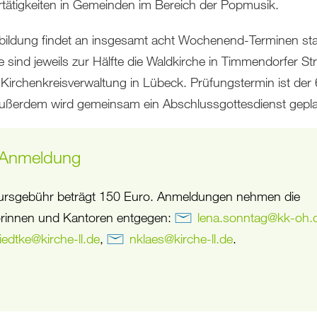
tätigkeiten in Gemeinden im Bereich der Popmusik.
bildung findet an insgesamt acht Wochenend-Terminen sta
e sind jeweils zur Hälfte die Waldkirche in Timmendorfer St
 Kirchenkreisverwaltung in Lübeck. Prüfungstermin ist der 
ußerdem wird gemeinsam ein Abschlussgottesdienst gepl
 Anmeldung
ursgebühr beträgt 150 Euro. Anmeldungen nehmen die
rinnen und Kantoren entgegen:
lena.sonntag
@
kk-oh
.
liedtke
@
kirche-ll
.
de
,
nklaes
@
kirche-ll
.
de
.