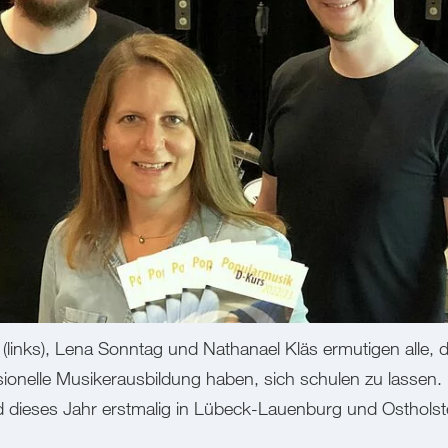
(links), Lena Sonntag und Nathanael Kläs ermutigen alle, d
sionelle Musikerausbildung haben, sich schulen zu lassen
d dieses Jahr erstmalig in Lübeck-Lauenburg und Osthols