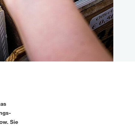
das
ngs-
ow. Sie