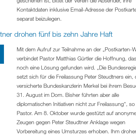
geschehen ist, bittet der Verein die Absender, ihre
Kontaktdaten inklusive Email-Adresse der Postkart
separat beizulegen.
tner drohen fünf bis zehn Jahre Haft
Mit dem Aufruf zur Teilnahme an der „Postkarten-W
verbindet Pastor Matthias Gürtler die Hoffnung, da
noch eine Lösung gefunden wird. „Die Bundesregi
setzt sich für die Freilassung Peter Steudtners ein,
versicherte Bundeskanzlerin Merkel bei ihrem Bes
31. August im Dom. Bisher führten aber alle
diplomatischen Initiativen nicht zur Freilassung“, so
Pastor. Am 8. Oktober wurde gestützt auf anonym
Zeugen gegen Peter Steudtner Anklage wegen
Vorbereitung eines Umsturzes erhoben. Ihm drohen