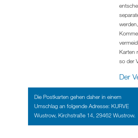
entsche
separat
werden,
Komment
vermeid
Karten 
so der V
Der V
Die Postkarten gehen daher in einem
Umschlag an folgende Adresse: KURVE
Wustrow, Kirchstraße 14, 29462 Wustrow.