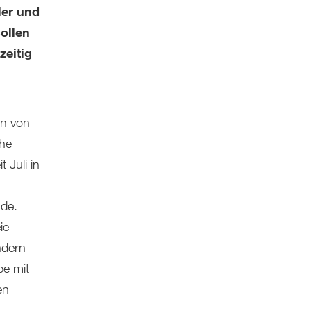
ler und
ollen
zeitig
in von
che
 Juli in
de.
ie
ndern
be mit
en