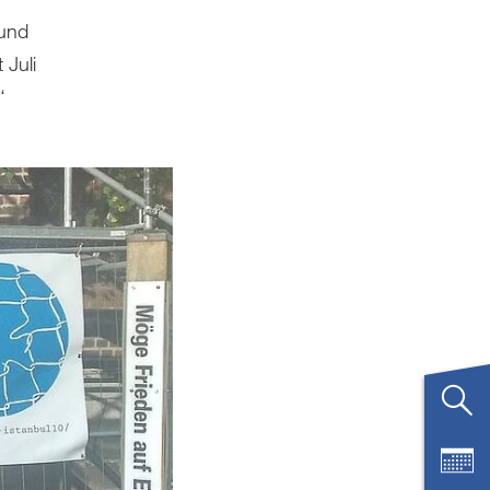
 und
 Juli
‘