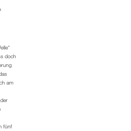
e
elle“
ss doch
erung
 das
uch am
 der
e
 fünf