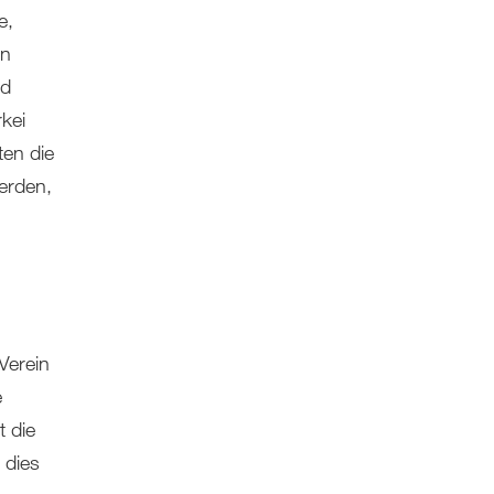
e,
en
nd
kei
ten die
erden,
Verein
e
t die
 dies