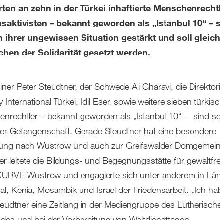
ten an zehn in der Türkei inhaftierte Menschenrecht
saktivisten – bekannt geworden als „Istanbul 10“ – s
n ihrer ungewissen Situation gestärkt und soll gleich
chen der Solidarität gesetzt werden.
iner Peter Steudtner, der Schwede Ali Gharavi, die Direktor
International Türkei, Idil Eser, sowie weitere sieben türkis
nrechtler – bekannt geworden als „Istanbul 10“ – sind seit
her Gefangenschaft. Gerade Steudtner hat eine besondere
ung nach Wustrow und auch zur Greifswalder Domgemein
er leitete die Bildungs- und Begegnungsstätte für gewaltfre
KURVE Wustrow und engagierte sich unter anderem in Lä
al, Kenia, Mosambik und Israel der Friedensarbeit. „Ich ha
teudtner eine Zeitlang in der Mediengruppe des Lutherisch
des und bei der Vorbereitung von Weltdiensttagen