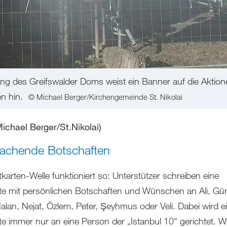
 des Greifswalder Doms weist ein Banner auf die Aktionen
en hin.
© Michael Berger/Kirchengemeinde St. Nikolai
Michael Berger/St.Nikolai)
chende Botschaften
karten-Welle funktioniert so: Unterstützer schreiben eine
te mit persönlichen Botschaften und Wünschen an Ali, Günal
Nalan, Nejat, Özlem, Peter, Şeyhmus oder Veli. Dabei wird e
te immer nur an eine Person der „Istanbul 10“ gerichtet. W