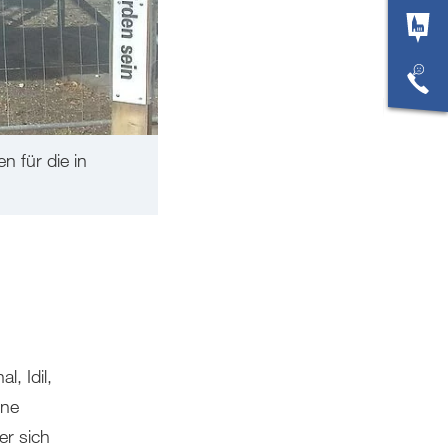
 für die in
, Idil,
ine
er sich