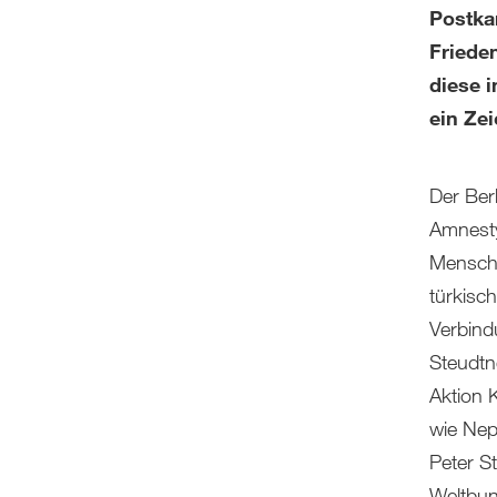
Postkar
Frieden
diese i
ein Zei
Der Berl
Amnesty 
Mensche
türkisc
Verbind
Steudtn
Aktion 
wie Nep
Peter S
Weltbun