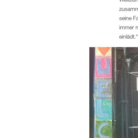
zusamme
seine F
immer m
einlädt.“