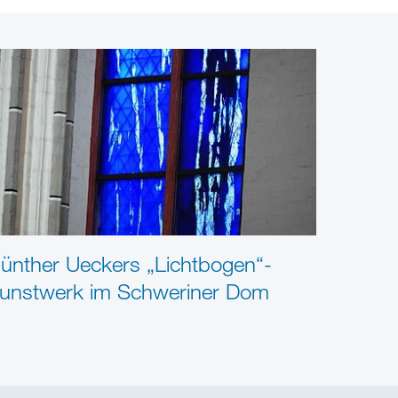
ünther Ueckers „Lichtbogen“-
unstwerk im Schweriner Dom