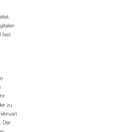
itet.
gitalen
 fast
in
e
ht
der zu
ebruar)
. Der
en.