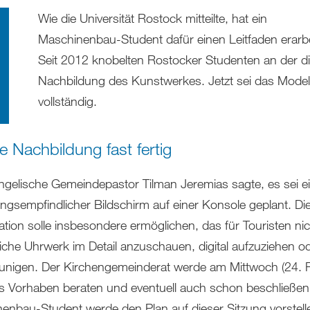
Wie die Universität Rostock mitteilte, hat ein
Maschinenbau-Student dafür einen Leitfaden erarbe
Seit 2012 knobelten Rostocker Studenten an der di
Nachbildung des Kunstwerkes. Jetzt sei das Modell
vollständig.
le Nachbildung fast fertig
ngelische Gemeindepastor Tilman Jeremias sagte, es sei e
ngsempfindlicher Bildschirm auf einer Konsole geplant. Di
ation solle insbesondere ermöglichen, das für Touristen nic
iche Uhrwerk im Detail anzuschauen, digital aufzuziehen o
unigen. Der Kirchengemeinderat werde am Mittwoch (24. F
s Vorhaben beraten und eventuell auch schon beschließen
enbau-Student werde den Plan auf dieser Sitzung vorstell