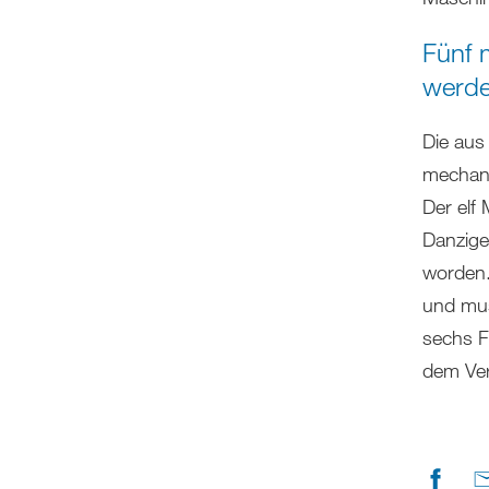
Fünf 
werd
Die aus
mechani
Der elf
Danzige
worden. 
und mus
sechs F
dem Ver