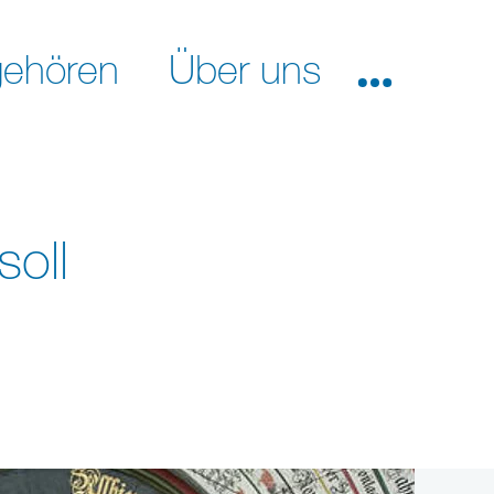
ehören
Über uns
oll