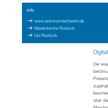
Info
www.astronomischeuhr.de
Marienkirche Rostock
Uni Rostock
Digita
Der eva
berühru
Präsent
zugängl
beschle
über da
Maschin