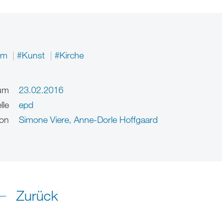
um
#Kunst
#Kirche
um
23.02.2016
lle
epd
on
Simone Viere
,
Anne-Dorle Hoffgaard
Zurück