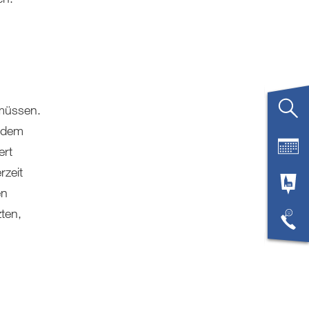
 müssen.
n dem
ert
rzeit
en
ten,