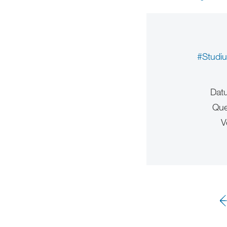
#Studi
Dat
Que
V