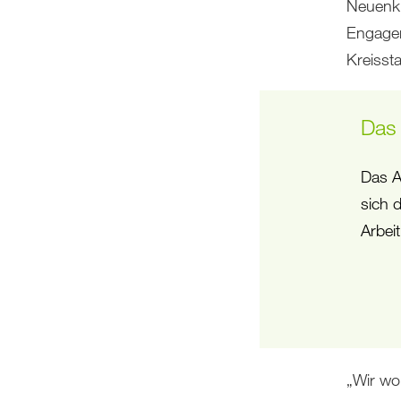
Neuenki
Engagem
Kreissta
Das
ar von Bremen, der im
Das A
remen in
sich 
 und als „Apostel des
Arbei
„Wir wo