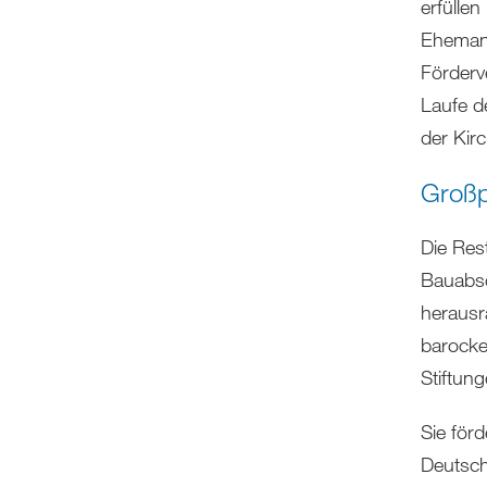
erfülle
Ehemann
Förderv
Laufe d
der Kirc
Großp
Die Rest
Bauabsc
herausr
barocke
Stiftun
Sie för
Deutsch