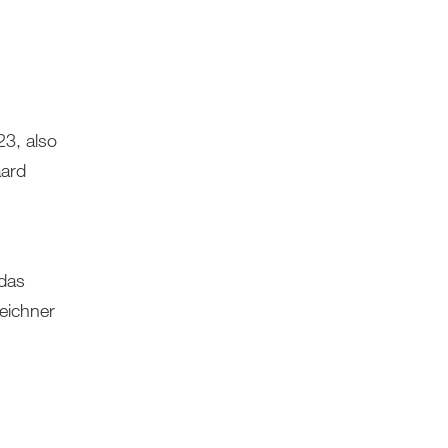
23, also
aard
 das
zeichner