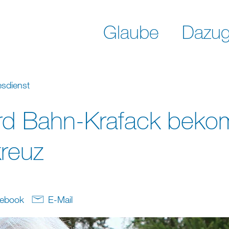
Glaube
Dazug
esdienst
rd Bahn-Krafack beko
reuz
ebook
E-Mail