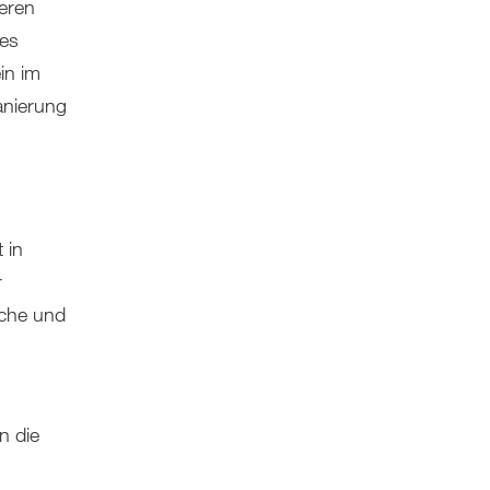
deren
des
in im
anierung
 in
r
rche und
n die