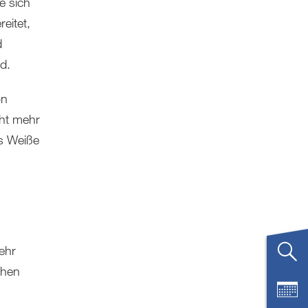
e sich
eitet,
d
d.
on
cht mehr
s Weiße
sehr
chen