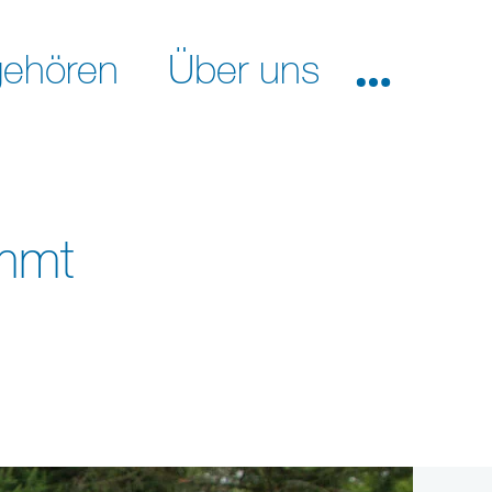
ehören
Über uns
mmt