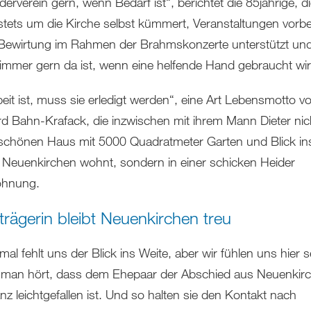
erverein gern, wenn Bedarf ist“, berichtet die 85jährige, di
tets um die Kirche selbst kümmert, Veranstaltungen vorber
 Bewirtung im Rahmen der Brahmskonzerte unterstützt un
 immer gern da ist, wenn eine helfende Hand gebraucht wir
eit ist, muss sie erledigt werden“, eine Art Lebensmotto v
rd Bahn-Krafack, die inzwischen mit ihrem Mann Dieter ni
schönen Haus mit 5000 Quadratmeter Garten und Blick in
 Neuenkirchen wohnt, sondern in einer schicken Heider
ohnung.
trägerin bleibt Neuenkirchen treu
l fehlt uns der Blick ins Weite, aber wir fühlen uns hier 
 man hört, dass dem Ehepaar der Abschied aus Neuenkir
nz leichtgefallen ist. Und so halten sie den Kontakt nach