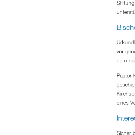
Stiftun
unterstü
Bisch
Urkundl
vor gen
gern na
Pastor 
geschic
Kirchsp
eines V
Inter
Sicher 