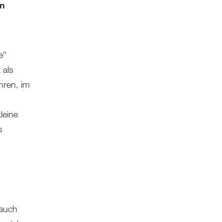
an
e“
 als
hren, im
leine
s
 auch