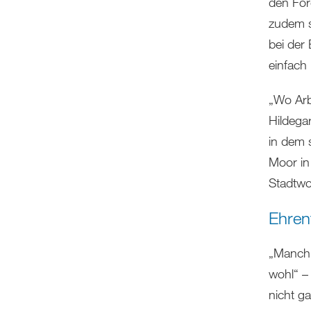
den Förd
zudem s
bei der
einfach
„Wo Arb
Hildega
in dem 
Moor in
Stadtw
Ehren
„Manchma
wohl“ –
nicht ga